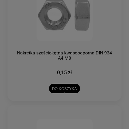
Nakrętka sześciokątna kwasoodporna DIN 934
A4 M8
0,15 zł
DO KOSZYKA