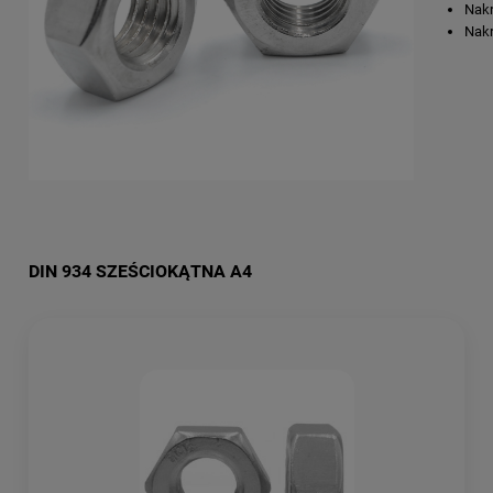
Nakr
Nakr
DIN 934 SZEŚCIOKĄTNA A4