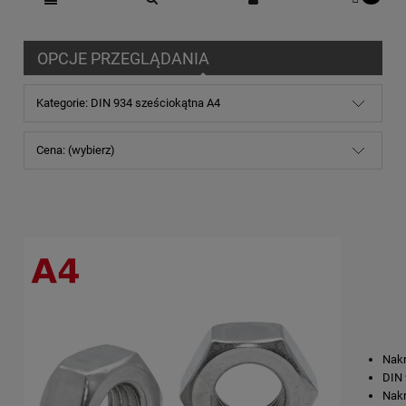
OPCJE PRZEGLĄDANIA
Kategorie: DIN 934 sześciokątna A4
Cena: (wybierz)
Nakr
DIN 
Nakr