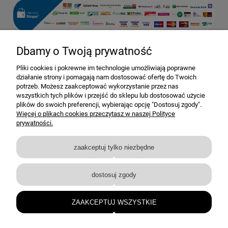
Dbamy o Twoją prywatność
Pomoc
Pliki cookies i pokrewne im technologie umożliwiają poprawne
działanie strony i pomagają nam dostosować ofertę do Twoich
Dostawa i dostawa
potrzeb. Możesz zaakceptować wykorzystanie przez nas
wszystkich tych plików i przejść do sklepu lub dostosować użycie
plików do swoich preferencji, wybierając opcję "Dostosuj zgody".
Moje konto
Więcej o plikach cookies przeczytasz w naszej Polityce
prywatności.
Gwarancja i zwroty
zaakceptuj tylko niezbędne
O firmie
dostosuj zgody
BEJMET — elementy nierdzewne i techniczne dla przemysłu oraz instalacji.
bejmet@bejmet.com.pl
ZAAKCEPTUJ WSZYSTKIE
+48 17 226 53 10
© BEJMET 2026 • Wszelkie prawa zastrzeżone