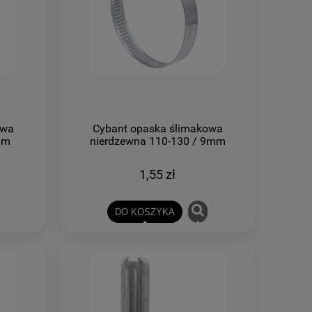
owa
Cybant opaska ślimakowa
mm
nierdzewna 110-130 / 9mm
1,55 zł
DO KOSZYKA