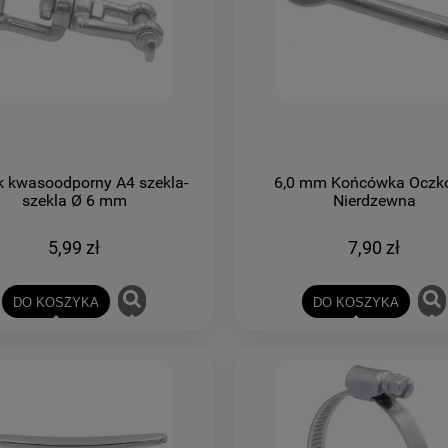
ik kwasoodporny A4 szekla-
6,0 mm Końcówka Oczk
szekla Ø 6 mm
Nierdzewna
5,99 zł
7,90 zł
DO KOSZYKA
DO KOSZYKA