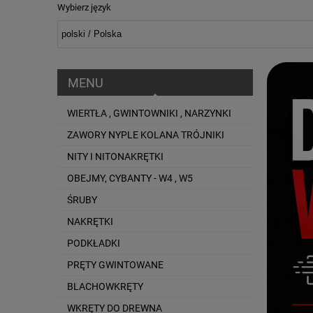
Wybierz język
MENU
WIERTŁA , GWINTOWNIKI , NARZYNKI
ZAWORY NYPLE KOLANA TRÓJNIKI
NITY I NITONAKRĘTKI
OBEJMY, CYBANTY - W4 , W5
ŚRUBY
NAKRĘTKI
PODKŁADKI
PRĘTY GWINTOWANE
BLACHOWKRĘTY
WKRĘTY DO DREWNA