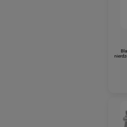
Bl
nierd