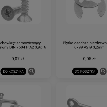
achowkręt samowiercący
Płytka osadcza nierdzewn
zewny DIN 7504 P A2 3,9x16
6799 A2 Ø 3,2mm
0,07 zł
0,05 zł
DO KOSZYKA
DO KOSZYKA