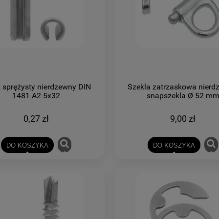
 sprężysty nierdzewny DIN
Szekla zatrzaskowa nier
1481 A2 5x32
snapszekla Ø 52 m
0,27 zł
9,00 zł
DO KOSZYKA
DO KOSZYKA