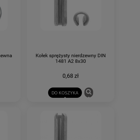
dzewna
Kołek sprężysty nierdzewny DIN
m
1481 A2 8x30
0,68 zł
DO KOSZYKA