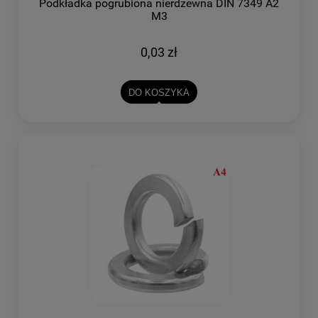
Podkładka pogrubiona nierdzewna DIN 7349 A2
M3
0,03 zł
DO KOSZYKA