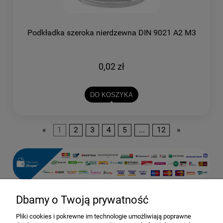
Podkładka szeroka nierdzewna DIN 9021 A2 M3
0,02 zł
DO KOSZYKA
«
1
2
3
4
5
...
12
»
Dbamy o Twoją prywatność
Pomoc
Pliki cookies i pokrewne im technologie umożliwiają poprawne