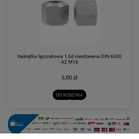
Nakrętka łącznikowa 1,5d nierdzewna DIN 6330
A2 M16
3,80 zł
DO KOSZYKA