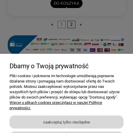
DO KOSZYKA
«
1
2
»
Dbamy o Twoją prywatność
Pomoc
Pliki cookies i pokrewne im technologie umożliwiają poprawne
działanie strony i pomagają nam dostosować ofertę do Twoich
Dostawa i dostawa
potrzeb. Możesz zaakceptować wykorzystanie przez nas
wszystkich tych plików i przejść do sklepu lub dostosować użycie
plików do swoich preferencji, wybierając opcję "Dostosuj zgody".
Moje konto
Więcej o plikach cookies przeczytasz w naszej Polityce
prywatności.
Gwarancja i zwroty
zaakceptuj tylko niezbędne
O firmie