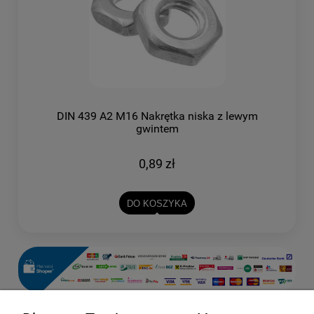
DIN 439 A2 M16 Nakrętka niska z lewym
gwintem
0,89 zł
DO KOSZYKA