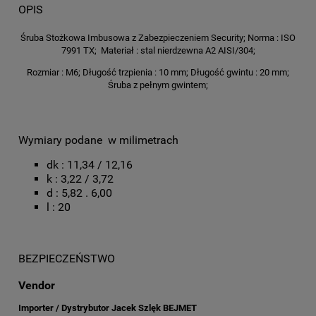
OPIS
Śruba Stożkowa Imbusowa z Zabezpieczeniem Security; Norma : ISO
7991 TX; Materiał : stal nierdzewna A2 AISI/304;
Rozmiar : M6; Długość trzpienia : 10 mm; Długość gwintu : 20 mm;
Śruba z pełnym gwintem;
Wymiary podane w milimetrach
dk : 11,34 / 12,16
k : 3,22 / 3,72
d : 5,82 . 6,00
l : 20
BEZPIECZEŃSTWO
Vendor
Importer / Dystrybutor Jacek Szlęk BEJMET