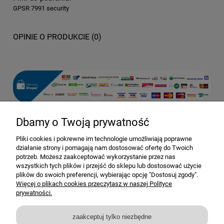
GPSR 7991 security
OPINIE O PRODUKCIE (0)
Dbamy o Twoją prywatność
Pomoc
Pliki cookies i pokrewne im technologie umożliwiają poprawne
działanie strony i pomagają nam dostosować ofertę do Twoich
Dostawa i dostawa
potrzeb. Możesz zaakceptować wykorzystanie przez nas
wszystkich tych plików i przejść do sklepu lub dostosować użycie
plików do swoich preferencji, wybierając opcję "Dostosuj zgody".
Moje konto
Więcej o plikach cookies przeczytasz w naszej Polityce
prywatności.
Gwarancja i zwroty
zaakceptuj tylko niezbędne