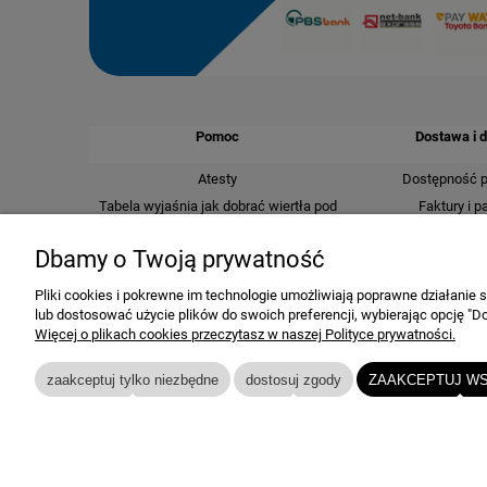
Pomoc
Dostawa i 
Atesty
Dostępność 
Tabela wyjaśnia jak dobrać wiertła pod
Faktury i p
gwinty metryczne, drobnozwojowe i
Koszty d
rurowe
Dbamy o Twoją prywatność
Czas realizacj
Kontakt
Dostawa i p
Pliki cookies i pokrewne im technologie umożliwiają poprawne działanie
Jak kupować
lub dostosować użycie plików do swoich preferencji, wybierając opcję "Do
Bezpieczeństwo
Więcej o plikach cookies przeczytasz w naszej Polityce prywatności.
zaakceptuj tylko niezbędne
dostosuj zgody
ZAAKCEPTUJ WS