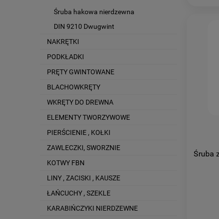
Śruba hakowa nierdzewna
DIN 9210 Dwugwint
NAKRĘTKI
PODKŁADKI
PRĘTY GWINTOWANE
BLACHOWKRĘTY
WKRĘTY DO DREWNA
ELEMENTY TWORZYWOWE
PIERŚCIENIE , KOŁKI
ZAWLECZKI, SWORZNIE
Śruba 
KOTWY FBN
LINY , ZACISKI , KAUSZE
ŁAŃCUCHY , SZEKLE
KARABIŃCZYKI NIERDZEWNE