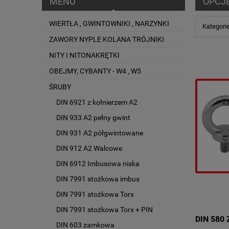
MENU
OPCJ
WIERTŁA , GWINTOWNIKI , NARZYNKI
Kategori
ZAWORY NYPLE KOLANA TRÓJNIKI
NITY I NITONAKRĘTKI
OBEJMY, CYBANTY - W4 , W5
ŚRUBY
DIN 6921 z kołnierzem A2
DIN 933 A2 pełny gwint
DIN 931 A2 półgwintowane
DIN 912 A2 Walcowe
DIN 6912 Imbusowa niska
DIN 7991 stożkowa imbus
DIN 7991 stożkowa Torx
DIN 7991 stożkowa Torx + PIN
DIN 580
DIN 603 zamkowa