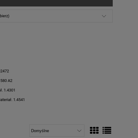
bierz)
82472
 580 A2
ł. 1.4301
teriał. 1.4541