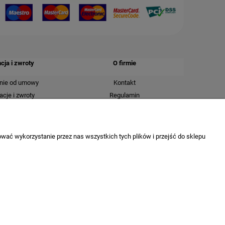
ja i zwroty
O firmie
nie od umowy
Kontakt
cje i zwroty
Regulamin
Polityka prywatności
Tablica informacyjna
O nas
wać wykorzystanie przez nas wszystkich tych plików i przejść do sklepu