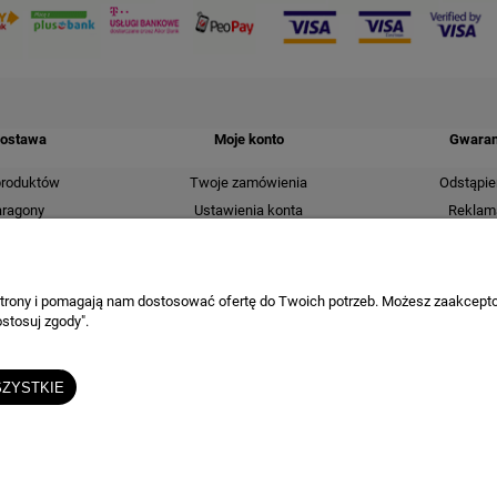
dostawa
Moje konto
Gwaranc
produktów
Twoje zamówienia
Odstąpie
aragony
Ustawienia konta
Reklama
ostawy
Przechowalnia
i zamówień
łatności
 strony i pomagają nam dostosować ofertę do Twoich potrzeb. Możesz zaakcepto
stosuj zgody".
BEJMET — elementy nierdzewne i techniczne dla przemysłu oraz instalacji.
ZYSTKIE
bejmet@bejmet.com.pl
+48 17 226 53 10
© BEJMET 2026 • Wszelkie prawa zastrzeżone
Sklep internetowy Shoper.pl