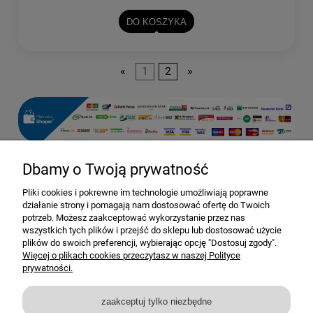
DO KOSZYKA
«
1
2
»
Dbamy o Twoją prywatność
Pomoc
Pliki cookies i pokrewne im technologie umożliwiają poprawne
działanie strony i pomagają nam dostosować ofertę do Twoich
Dostawa i dostawa
potrzeb. Możesz zaakceptować wykorzystanie przez nas
wszystkich tych plików i przejść do sklepu lub dostosować użycie
plików do swoich preferencji, wybierając opcję "Dostosuj zgody".
Moje konto
Więcej o plikach cookies przeczytasz w naszej Polityce
prywatności.
Gwarancja i zwroty
zaakceptuj tylko niezbędne