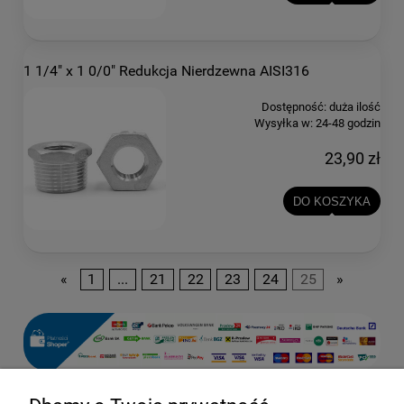
1 1/4" x 1 0/0" Redukcja Nierdzewna AISI316
Dostępność:
duża ilość
Wysyłka w:
24-48 godzin
23,90 zł
DO KOSZYKA
«
1
...
21
22
23
24
25
»