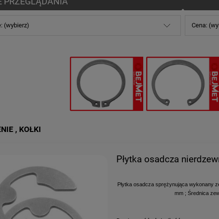
E PRZEGLĄDANIA
: (wybierz)
Cena: (wy
NIE , KOŁKI
Płytka osadcza nierdze
Płytka osadcza sprężynująca wykonany ze 
mm ; Średnica zew