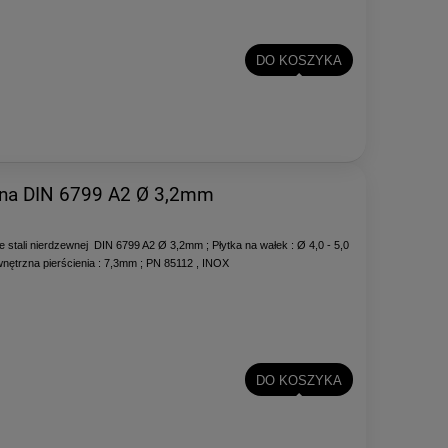
DO KOSZYKA
wna DIN 6799 A2 Ø 3,2mm
stali nierdzewnej DIN 6799 A2 Ø 3,2mm ; Płytka na wałek : Ø 4,0 - 5,0
nętrzna pierścienia : 7,3mm ; PN 85112 , INOX
DO KOSZYKA