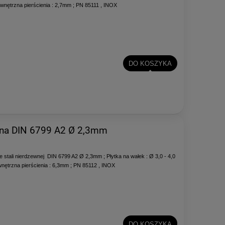
wnętrzna pierścienia : 2,7mm ; PN 85111 , INOX
DO KOSZYKA
wna DIN 6799 A2 Ø 2,3mm
stali nierdzewnej DIN 6799 A2 Ø 2,3mm ; Płytka na wałek : Ø 3,0 - 4,0
nętrzna pierścienia : 6,3mm ; PN 85112 , INOX
DO KOSZYKA