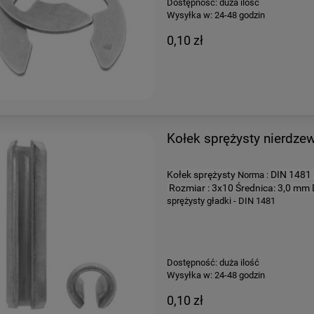
Dostępność:
duża ilość
Wysyłka w:
24-48 godzin
0,10 zł
Kołek sprężysty nierdze
Kołek sprężysty
DIN 1481
Norma :
Rozmiar : 3x10
Średnica: 3,0 mm
sprężysty gładki - DIN 1481
Dostępność:
duża ilość
Wysyłka w:
24-48 godzin
0,10 zł