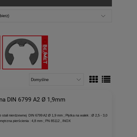
bierz)
wna DIN 6799 A2 Ø 1,9mm
stali nierdzewnej DIN 6799 A2 Ø 1,9 mm ; Płytka na wałek : Ø 2,5 - 3,0
nętrzna pierścienia : 4,8 mm ; PN 85112 , INOX