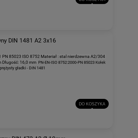
wny DIN 1481 A2 3x16
1 PN 85023 ISO 8752
Materiał :
stal nierdzewna A2/304
mm
Długość: 16,0 mm
PN-EN-ISO 8752:2000-PN 85023 Kołek
prężysty gładki - DIN 1481
DO KOSZYKA