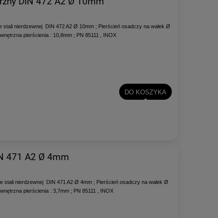
trzny DIN 472 A2 Ø 10mm
 stali nierdzewnej DIN 472 A2 Ø 10mm ; Pierścień osadczy na wałek Ø
wnętrzna pierścienia : 10,8mm ; PN 85111 , INOX
DO KOSZYKA
DIN 471 A2 Ø 4mm
e stali nierdzewnej DIN 471 A2 Ø 4mm ; Pierścień osadczy na wałek Ø
wnętrzna pierścienia : 3,7mm ; PN 85111 , INOX