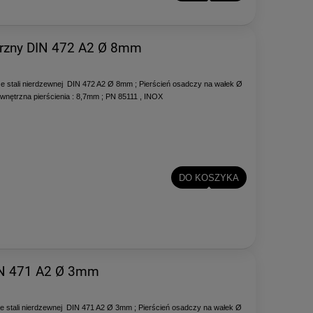
trzny DIN 472 A2 Ø 8mm
e stali nierdzewnej DIN 472 A2 Ø 8mm ; Pierścień osadczy na wałek Ø
wnętrzna pierścienia : 8,7mm ; PN 85111 , INOX
DO KOSZYKA
DIN 471 A2 Ø 3mm
e stali nierdzewnej DIN 471 A2 Ø 3mm ; Pierścień osadczy na wałek Ø