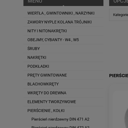
MENU
OPCJ
WIERTŁA , GWINTOWNIKI , NARZYNKI
Kategorie
ZAWORY NYPLE KOLANA TRÓJNIKI
NITY I NITONAKRĘTKI
OBEJMY, CYBANTY - W4 , W5
ŚRUBY
NAKRĘTKI
PODKŁADKI
PRĘTY GWINTOWANE
PIERŚCIE
BLACHOWKRĘTY
WKRĘTY DO DREWNA
ELEMENTY TWORZYWOWE
PIERŚCIENIE , KOŁKI
Pierścień nierdzewny DIN 471 A2
Pierścień nierdzewny DIN 472 A2