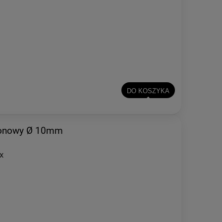
DO KOSZYKA
ylonowy Ø 10mm
IX