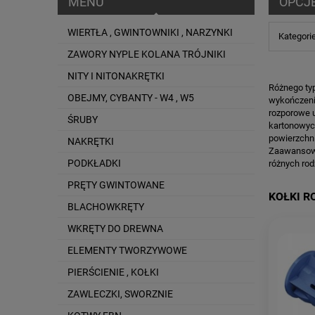
MENU
OPCJ
WIERTŁA , GWINTOWNIKI , NARZYNKI
Kategorie
ZAWORY NYPLE KOLANA TRÓJNIKI
NITY I NITONAKRĘTKI
Różnego typ
OBEJMY, CYBANTY - W4 , W5
wykończenio
rozporowe 
ŚRUBY
kartonowych
powierzchn
NAKRĘTKI
Zaawansowa
PODKŁADKI
różnych rod
PRĘTY GWINTOWANE
KOŁKI 
BLACHOWKRĘTY
WKRĘTY DO DREWNA
ELEMENTY TWORZYWOWE
PIERŚCIENIE , KOŁKI
ZAWLECZKI, SWORZNIE