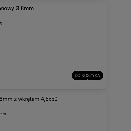
ylonowy Ø 8mm
IX
DO KOSZYKA
 8mm z wkrętem 4,5x50
ętem