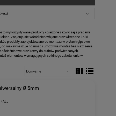
bierz)
zęsto wykorzystywane produkty kojarzone zazwyczaj z pracami
 okien. Znajdują się wśród nich wbijane oraz wkręcane kołki
także produkty zaprojektowane do montażu w płytach gipsowo-
wą, co maksymalizuje nośność i umożliwia montaż bez niszczenia
y ościeżnicowe oraz kotwy do sufitów podwieszanych.
taż elementów wymagających solidnego zakotwienia w
niwersalny Ø 5mm
y 4ALL