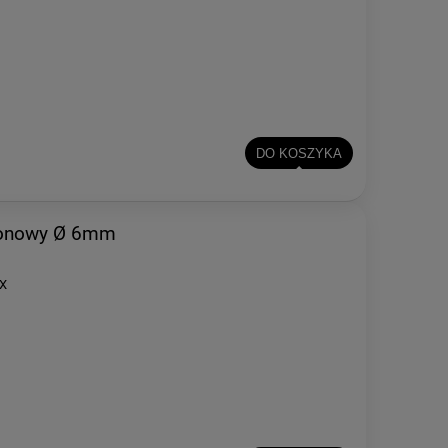
DO KOSZYKA
ylonowy Ø 6mm
IX