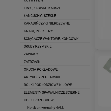
KOTWY FBN
LINY , ZACISKI , KAUSZE
ŁAŃCUCHY , SZEKLE
KARABIŃCZYKI NIERDZEWNE
KNAGI, PÓŁKLUZY
ŚCIĄGACZE WANTOWE, KOŃCÓWKI
ŚRUBY RZYMSKIE
ZAWIASY
ZATRZASKI
OKUCIA POKŁADOWE
ARTYKUŁY ŻEGLARSKIE
ROLKI PODŁODZIOWE KILOWE
ELEMENTY SPAWALNICZE,ŚCIERNE
KOŁKI ROZPOROWE
Kołek uniwersalny 4ALL