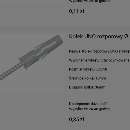
Wysyłka w:
24-48 godzin
0,11 zł
Kołek UNO rozporowy Ø
Nazwa: Kołek rozporowy UNO z wkr
Wykonanie wkrętu: Stal ocynkowana
Rozmiar wkrętu: 6,0x50
Średnica kołka: 10mm
Długość kołka: 36mm
Dostępność:
duża ilość
Wysyłka w:
24-48 godzin
0,35 zł