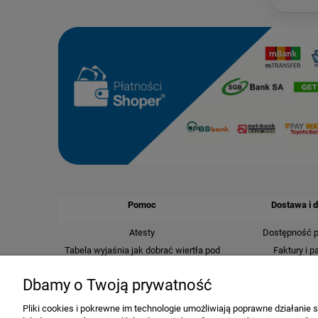
Pomoc
Dostawa i 
Atesty
Dostępność 
Tabela wyjaśnia jak dobrać wiertła pod
Faktury i p
gwinty metryczne, drobnozwojowe i
Koszty d
rurowe
Dbamy o Twoją prywatność
Czas realizacj
Kontakt
Dostawa i p
Pliki cookies i pokrewne im technologie umożliwiają poprawne działanie
Jak kupować