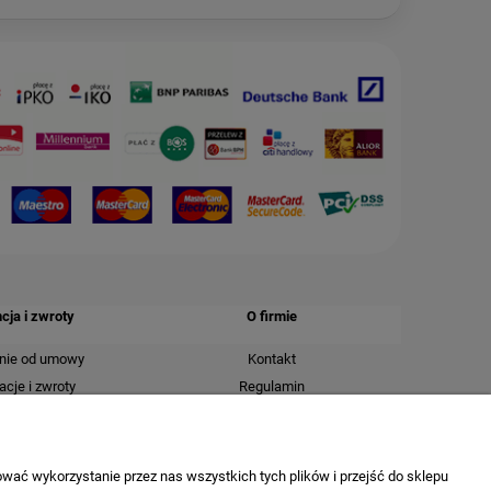
ja i zwroty
O firmie
nie od umowy
Kontakt
cje i zwroty
Regulamin
Polityka prywatności
Tablica informacyjna
O nas
wać wykorzystanie przez nas wszystkich tych plików i przejść do sklepu