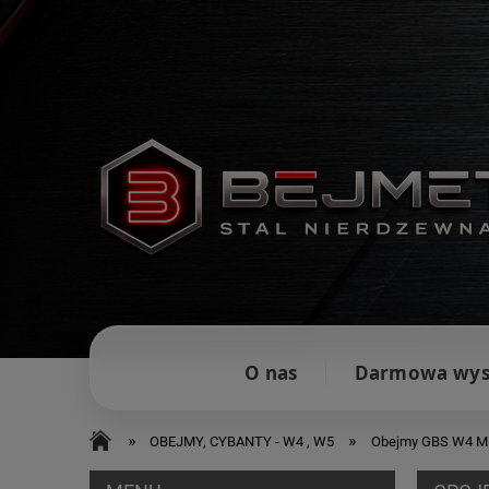
O nas
Darmowa wys
»
»
OBEJMY, CYBANTY - W4 , W5
Obejmy GBS W4 Mi