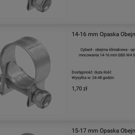
14-16 mm Opaska Obejm
Cybant - obejma ślimakowa - op
mocowania 14-16 mm GBS W4 Sze
Dostępność:
duża ilość
Wysyłka w:
24-48 godzin
1,70 zł
15-17 mm Opaska Obejm