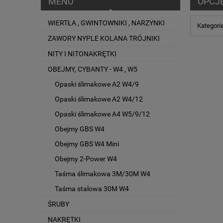
MENU
OPCJ
WIERTŁA , GWINTOWNIKI , NARZYNKI
Kategori
ZAWORY NYPLE KOLANA TRÓJNIKI
NITY I NITONAKRĘTKI
OBEJMY, CYBANTY - W4 , W5
Opaski ślimakowe A2 W4/9
Opaski ślimakowe A2 W4/12
Opaski ślimakowe A4 W5/9/12
Obejmy GBS W4
Obejmy GBS W4 Mini
Obejmy 2-Power W4
Taśma ślimakowa 3M/30M W4
Taśma stalowa 30M W4
ŚRUBY
NAKRĘTKI