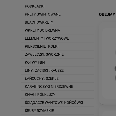
PODKŁADKI
PRĘTY GWINTOWANE
OBEJMY 
BLACHOWKRĘTY
WKRĘTY DO DREWNA
ELEMENTY TWORZYWOWE
PIERŚCIENIE , KOŁKI
ZAWLECZKI, SWORZNIE
KOTWY FBN
LINY , ZACISKI , KAUSZE
ŁAŃCUCHY , SZEKLE
KARABIŃCZYKI NIERDZEWNE
KNAGI, PÓŁKLUZY
ŚCIĄGACZE WANTOWE, KOŃCÓWKI
ŚRUBY RZYMSKIE