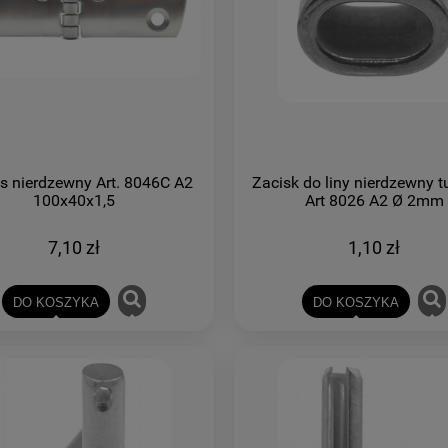
s nierdzewny Art. 8046C A2
Zacisk do liny nierdzewny t
100x40x1,5
Art 8026 A2 Ø 2mm
7,10 zł
1,10 zł
DO KOSZYKA
DO KOSZYKA