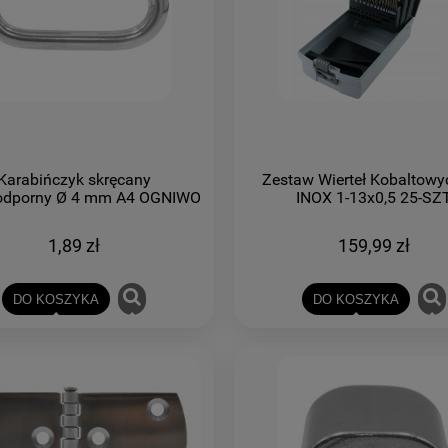
Karabińczyk skręcany
Zestaw Wierteł Kobaltowy
dporny Ø 4 mm A4 OGNIWO
INOX 1-13x0,5 25-SZ
1,89 zł
159,99 zł
DO KOSZYKA
DO KOSZYKA