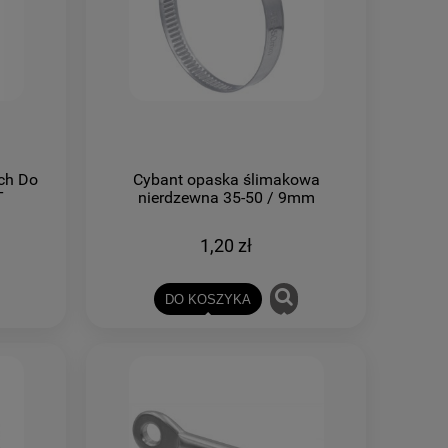
ch Do
Cybant opaska ślimakowa
T
nierdzewna 35-50 / 9mm
1,20 zł
DO KOSZYKA