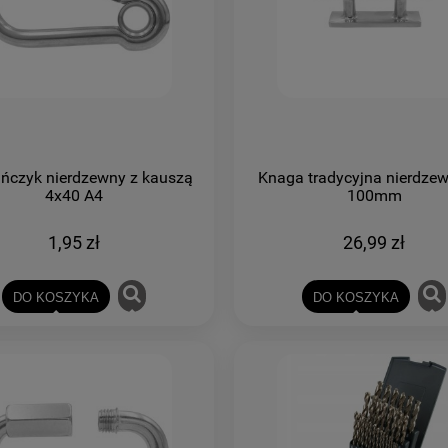
ińczyk nierdzewny z kauszą
Knaga tradycyjna nierdze
4x40 A4
100mm
1,95 zł
26,99 zł
DO KOSZYKA
DO KOSZYKA