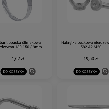
bant opaska ślimakowa
Nakrętka oczkowa nierdze
erdzewna 130-150 / 9mm
582 A2 M20
1,62 zł
19,50 zł
DO KOSZYKA
DO KOSZYKA