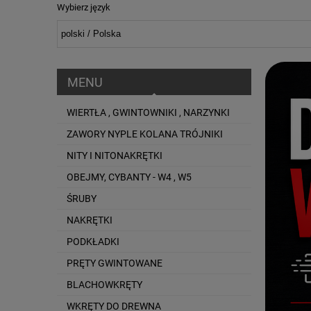
Wybierz język
MENU
WIERTŁA , GWINTOWNIKI , NARZYNKI
ZAWORY NYPLE KOLANA TRÓJNIKI
NITY I NITONAKRĘTKI
OBEJMY, CYBANTY - W4 , W5
ŚRUBY
NAKRĘTKI
PODKŁADKI
PRĘTY GWINTOWANE
BLACHOWKRĘTY
WKRĘTY DO DREWNA