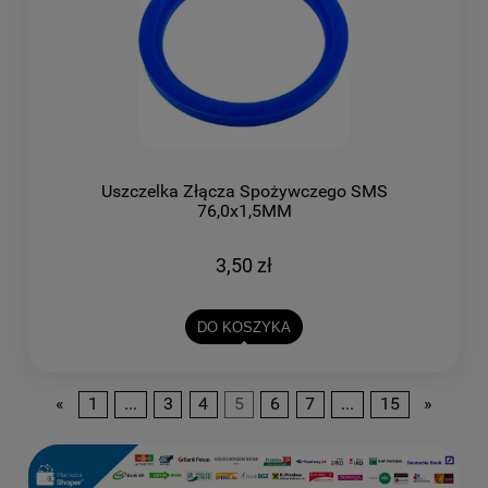
Uszczelka Złącza Spożywczego SMS
76,0x1,5MM
3,50 zł
DO KOSZYKA
«
1
...
3
4
5
6
7
...
15
»