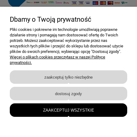
Dbamy o Twoją prywatność
Pomoc
Pliki cookies i pokrewne im technologie umożliwiają poprawne
działanie strony i pomagają nam dostosować ofertę do Twoich
Dostawa i dostawa
potrzeb. Możesz zaakceptować wykorzystanie przez nas
wszystkich tych plików i przejść do sklepu lub dostosować użycie
plików do swoich preferencji, wybierając opcję "Dostosuj zgody".
Moje konto
Więcej o plikach cookies przeczytasz w naszej Polityce
prywatności.
Gwarancja i zwroty
zaakceptuj tylko niezbędne
O firmie
dostosuj zgody
BEJMET — elementy nierdzewne i techniczne dla przemysłu oraz instalacji.
bejmet@bejmet.com.pl
ZAAKCEPTUJ WSZYSTKIE
+48 17 226 53 10
© BEJMET 2026 • Wszelkie prawa zastrzeżone
pokaż pełną wersję strony