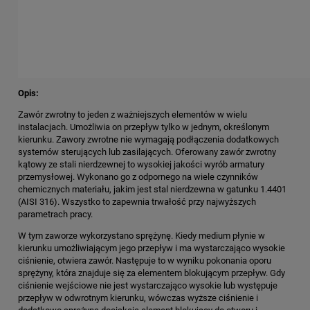
Opis:
Zawór zwrotny to jeden z ważniejszych elementów w wielu
instalacjach. Umożliwia on przepływ tylko w jednym, określonym
kierunku. Zawory zwrotne nie wymagają podłączenia dodatkowych
systemów sterujących lub zasilających. Oferowany zawór zwrotny
kątowy ze stali nierdzewnej to wysokiej jakości wyrób armatury
przemysłowej. Wykonano go z odpornego na wiele czynników
chemicznych materiału, jakim jest stal nierdzewna w gatunku 1.4401
(AISI 316). Wszystko to zapewnia trwałość przy najwyższych
parametrach pracy.
W tym zaworze wykorzystano sprężynę. Kiedy medium płynie w
kierunku umożliwiającym jego przepływ i ma wystarczająco wysokie
ciśnienie, otwiera zawór. Następuje to w wyniku pokonania oporu
sprężyny, która znajduje się za elementem blokującym przepływ. Gdy
ciśnienie wejściowe nie jest wystarczająco wysokie lub występuje
przepływ w odwrotnym kierunku, wówczas wyższe ciśnienie i