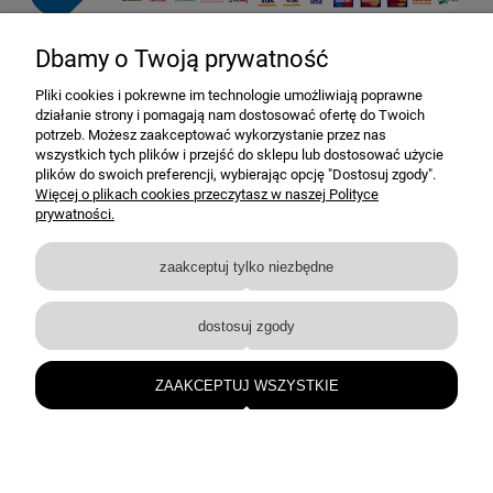
Dbamy o Twoją prywatność
Pomoc
Pliki cookies i pokrewne im technologie umożliwiają poprawne
działanie strony i pomagają nam dostosować ofertę do Twoich
Dostawa i dostawa
potrzeb. Możesz zaakceptować wykorzystanie przez nas
wszystkich tych plików i przejść do sklepu lub dostosować użycie
plików do swoich preferencji, wybierając opcję "Dostosuj zgody".
Moje konto
Więcej o plikach cookies przeczytasz w naszej Polityce
prywatności.
Gwarancja i zwroty
zaakceptuj tylko niezbędne
O firmie
dostosuj zgody
BEJMET — elementy nierdzewne i techniczne dla przemysłu oraz instalacji.
bejmet@bejmet.com.pl
ZAAKCEPTUJ WSZYSTKIE
+48 17 226 53 10
© BEJMET 2026 • Wszelkie prawa zastrzeżone
pokaż pełną wersję strony