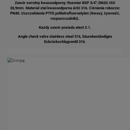
Zawór zwrotny kwasoodporny; Rozmiar BSP 3/4"; DN20; ISO
26,9mm. Materiał stal kwasoodporna AISI 316. Ciśnienie robocze:
PN40. Uszczelnienie PTFE
politetrafluoroetylen (Kwasy, żywność,
rozpuszczalniki).
Każdy zawór posiada atest 3.1.
Angle check valve stainless steel 316, Säurebeständiges
Eckrückschlagventil 316.