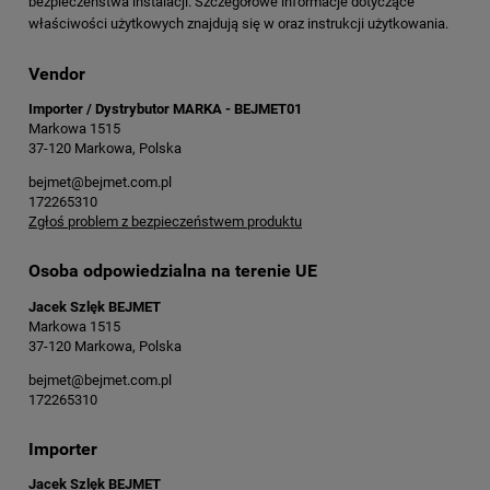
bezpieczeństwa instalacji. Szczegółowe informacje dotyczące
właściwości użytkowych znajdują się w oraz instrukcji użytkowania.
Vendor
Importer / Dystrybutor MARKA - BEJMET01
Markowa 1515
37-120 Markowa, Polska
bejmet@bejmet.com.pl
172265310
Zgłoś problem z bezpieczeństwem produktu
Osoba odpowiedzialna na terenie UE
Jacek Szlęk BEJMET
Markowa 1515
37-120 Markowa, Polska
bejmet@bejmet.com.pl
172265310
Importer
Jacek Szlęk BEJMET