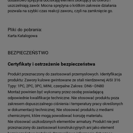
dodatkowo sprężyna dociskają element blokujący do otworu i
uszczelniają zawór. Mocna sprężyna o krótkim zakresie działania
pozwala na szybki czas reakcji zaworu, czyli na zamknięcie go.
Pliki do pobrania:
Karta Katalogowa
BEZPIECZEŃSTWO
Certyfikaty i ostrzeżenie bezpieczeństwa
Produkt przeznaczony do zastosowań przemysłowych. Identyfikacja
produktu: Zawory kulowe gwintowane ze stali nierdzewnej AISI 316
Typy: 1PC, 2PC, 3PC, MINI, czerpalne Zakres: DN6–DN80
Montaż powinien być wykonany przez osobę posiadającą
odpowiednie kwalifikacje techniczne. Nie stosować produktu poza
zakresem dopuszczalnego ciśnienia i temperatury pracy określonych
w dokumentacji technicznej. Nie stosować produktu z mediami
chemicznymi, które mogą powodować korozję materiału.
Nie stosować uszkodzonych elementów armatury. Produkt nie jest
przeznaczony do zastosowań konstrukcyjnych ani jako element