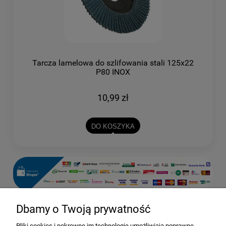
Tarcza lamelowa do szlifowania stali 125x22
P80 INOX
10,99 zł
DO KOSZYKA
Dbamy o Twoją prywatność
Pomoc
Pliki cookies i pokrewne im technologie umożliwiają poprawne