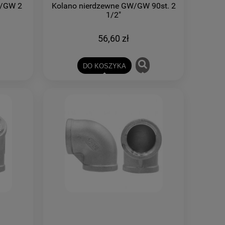
W/GW 2
Kolano nierdzewne GW/GW 90st. 2
1/2"
56,60 zł
DO KOSZYKA