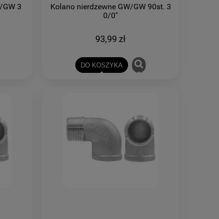
W/GW 3
Kolano nierdzewne GW/GW 90st. 3
0/0"
93,99 zł
DO KOSZYKA