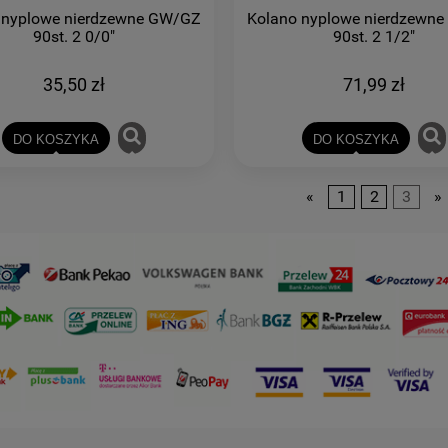
 nyplowe nierdzewne GW/GZ
Kolano nyplowe nierdzewn
90st. 2 0/0"
90st. 2 1/2"
35,50 zł
71,99 zł
DO KOSZYKA
DO KOSZYKA
«
1
2
3
»