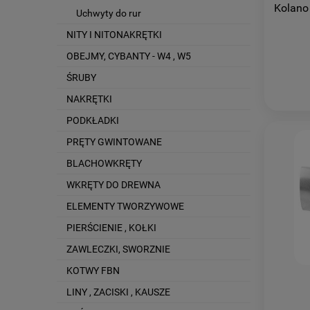
Kolano
Uchwyty do rur
NITY I NITONAKRĘTKI
OBEJMY, CYBANTY - W4 , W5
ŚRUBY
NAKRĘTKI
PODKŁADKI
PRĘTY GWINTOWANE
BLACHOWKRĘTY
WKRĘTY DO DREWNA
ELEMENTY TWORZYWOWE
PIERŚCIENIE , KOŁKI
ZAWLECZKI, SWORZNIE
KOTWY FBN
LINY , ZACISKI , KAUSZE