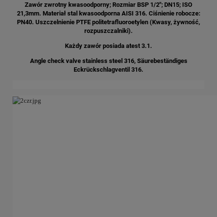
Zawór zwrotny kwasoodporny; Rozmiar BSP 1/2"; DN15; ISO
21,3mm. Materiał stal kwasoodporna AISI 316. Ciśnienie robocze:
PN40. Uszczelnienie PTFE
politetrafluoroetylen (Kwasy, żywność,
rozpuszczalniki).
Każdy zawór posiada atest 3.1.
Angle check valve stainless steel 316, Säurebeständiges
Eckrückschlagventil 316.