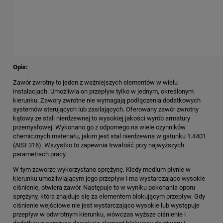
Opis:
Zawór zwrotny to jeden z ważniejszych elementów w wielu
instalacjach. Umożliwia on przepływ tylko w jednym, określonym
kierunku. Zawory zwrotne nie wymagają podłączenia dodatkowych
systemów sterujących lub zasilających. Oferowany zawór zwrotny
kątowy ze stali nierdzewnej to wysokiej jakości wyrób armatury
przemysłowej. Wykonano go z odpornego na wiele czynników
chemicznych materiału, jakim jest stal nierdzewna w gatunku 1.4401
(AISI 316). Wszystko to zapewnia trwałość przy najwyższych
parametrach pracy.
W tym zaworze wykorzystano sprężynę. Kiedy medium płynie w
kierunku umożliwiającym jego przepływ i ma wystarczająco wysokie
ciśnienie, otwiera zawór. Następuje to w wyniku pokonania oporu
sprężyny, która znajduje się za elementem blokującym przepływ. Gdy
ciśnienie wejściowe nie jest wystarczająco wysokie lub występuje
przepływ w odwrotnym kierunku, wówczas wyższe ciśnienie i