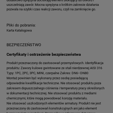
dodatkowo sprężyna dociskają element blokujący do otworu i
uszczelniają zawór. Mocna sprężyna o krótkim zakresie działania
pozwala na szybki czas reakcji zaworu, czyli na zamknięcie go.
Pliki do pobrania:
Karta Katalogowa
BEZPIECZEŃSTWO
Certyfikaty i ostrzeżenie bezpieczeństwa
Produkt przeznaczony do zastosowań przemysłowych. Identyfikacja
produktu: Zawory kulowe gwintowane ze stali nierdzewnej AISI 316
Typy: 1PC, 2PC, 3PC, MINI, czerpalne Zakres: DN6–DN80
Montaż powinien być wykonany przez osobę posiadającą
odpowiednie kwalifikacje techniczne. Nie stosować produktu poza
zakresem dopuszczalnego ciśnienia i temperatury pracy określonych
w dokumentacji technicznej. Nie stosować produktu z mediami
chemicznymi, które mogą powodować korozję materiału.
Nie stosować uszkodzonych elementów armatury. Produkt nie jest
przeznaczony do zastosowań konstrukcyjnych ani jako element