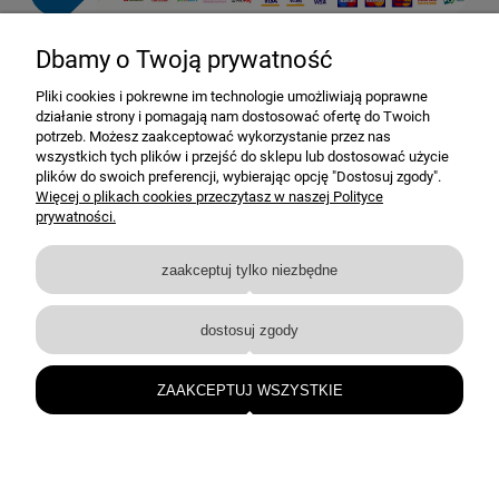
Dbamy o Twoją prywatność
Pomoc
Pliki cookies i pokrewne im technologie umożliwiają poprawne
działanie strony i pomagają nam dostosować ofertę do Twoich
Dostawa i dostawa
potrzeb. Możesz zaakceptować wykorzystanie przez nas
wszystkich tych plików i przejść do sklepu lub dostosować użycie
plików do swoich preferencji, wybierając opcję "Dostosuj zgody".
Moje konto
Więcej o plikach cookies przeczytasz w naszej Polityce
prywatności.
Gwarancja i zwroty
zaakceptuj tylko niezbędne
O firmie
dostosuj zgody
BEJMET — elementy nierdzewne i techniczne dla przemysłu oraz instalacji.
bejmet@bejmet.com.pl
ZAAKCEPTUJ WSZYSTKIE
+48 17 226 53 10
© BEJMET 2026 • Wszelkie prawa zastrzeżone
pokaż pełną wersję strony