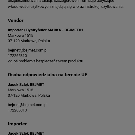
bezpieczeństwa instalacji. Szczegółowe informacje dotyczące
właściwości użytkowych znajdują się w oraz instrukcji użytkowania.
Vendor
Importer / Dystrybutor MARKA - BEJMET01
Markowa 1515
37-120 Markowa, Polska
bejmet@bejmet.com.pl
172265310
Zgłoś problem z bezpieczeństwem produktu
Osoba odpowiedzialna na terenie UE
Jacek Szlęk BEJMET
Markowa 1515
37-120 Markowa, Polska
bejmet@bejmet.com.pl
172265310
Importer
Jacek Szlęk BEJMET