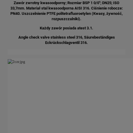
Zawór zwrotny kwasoodporny; Rozmiar BSP 1 0/0"; DN25; ISO
33,7mm. Materiał stal kwasoodporna AISI 316. Ciśnienie robocze:
PN40. Uszczelnienie PTFE
politetrafluoroetylen (Kwasy, żywność,
rozpuszczalniki).
Każdy zawór posiada atest 3.1.
Angle check valve stainless steel 316, Säurebeständiges
Eckrückschlagventil 316.