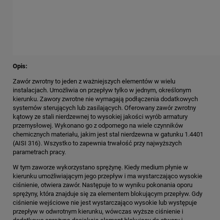
Opis:
Zawór zwrotny to jeden z ważniejszych elementów w wielu
instalacjach. Umożliwia on przepływ tylko w jednym, określonym
kierunku. Zawory zwrotne nie wymagają podłączenia dodatkowych
systemów sterujących lub zasilających. Oferowany zawór zwrotny
kątowy ze stali nierdzewnej to wysokiej jakości wyrób armatury
przemysłowej. Wykonano go z odpornego na wiele czynników
chemicznych materiału, jakim jest stal nierdzewna w gatunku 1.4401
(AISI 316). Wszystko to zapewnia trwałość przy najwyższych
parametrach pracy.
W tym zaworze wykorzystano sprężynę. Kiedy medium płynie w
kierunku umożliwiającym jego przepływ i ma wystarczająco wysokie
ciśnienie, otwiera zawór. Następuje to w wyniku pokonania oporu
sprężyny, która znajduje się za elementem blokującym przepływ. Gdy
ciśnienie wejściowe nie jest wystarczająco wysokie lub występuje
przepływ w odwrotnym kierunku, wówczas wyższe ciśnienie i