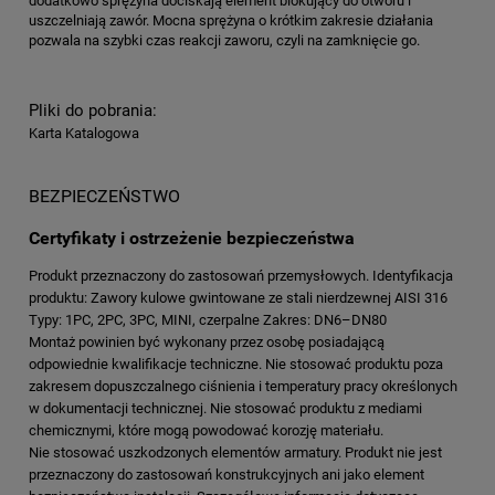
dodatkowo sprężyna dociskają element blokujący do otworu i
uszczelniają zawór. Mocna sprężyna o krótkim zakresie działania
pozwala na szybki czas reakcji zaworu, czyli na zamknięcie go.
Pliki do pobrania:
Karta Katalogowa
BEZPIECZEŃSTWO
Certyfikaty i ostrzeżenie bezpieczeństwa
Produkt przeznaczony do zastosowań przemysłowych. Identyfikacja
produktu: Zawory kulowe gwintowane ze stali nierdzewnej AISI 316
Typy: 1PC, 2PC, 3PC, MINI, czerpalne Zakres: DN6–DN80
Montaż powinien być wykonany przez osobę posiadającą
odpowiednie kwalifikacje techniczne. Nie stosować produktu poza
zakresem dopuszczalnego ciśnienia i temperatury pracy określonych
w dokumentacji technicznej. Nie stosować produktu z mediami
chemicznymi, które mogą powodować korozję materiału.
Nie stosować uszkodzonych elementów armatury. Produkt nie jest
przeznaczony do zastosowań konstrukcyjnych ani jako element