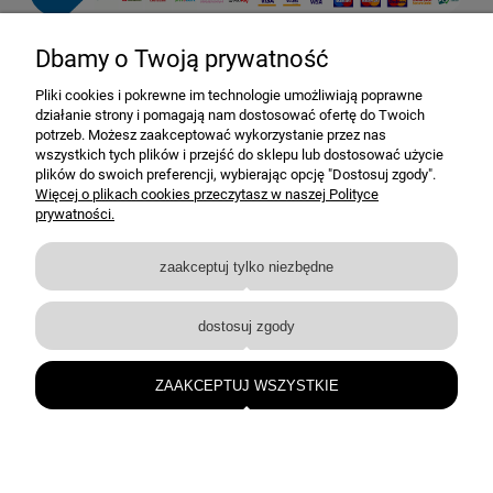
Dbamy o Twoją prywatność
Pomoc
Pliki cookies i pokrewne im technologie umożliwiają poprawne
działanie strony i pomagają nam dostosować ofertę do Twoich
Dostawa i dostawa
potrzeb. Możesz zaakceptować wykorzystanie przez nas
wszystkich tych plików i przejść do sklepu lub dostosować użycie
plików do swoich preferencji, wybierając opcję "Dostosuj zgody".
Moje konto
Więcej o plikach cookies przeczytasz w naszej Polityce
prywatności.
Gwarancja i zwroty
zaakceptuj tylko niezbędne
O firmie
dostosuj zgody
BEJMET — elementy nierdzewne i techniczne dla przemysłu oraz instalacji.
bejmet@bejmet.com.pl
ZAAKCEPTUJ WSZYSTKIE
+48 17 226 53 10
© BEJMET 2026 • Wszelkie prawa zastrzeżone
pokaż pełną wersję strony