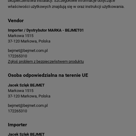
bezpieczeństwa instalacji. Szczegółowe informacje dotyczące
właściwości użytkowych znajdują się w oraz instrukcji użytkowania.
Vendor
Importer / Dystrybutor MARKA - BEJMET01
Markowa 1515
37-120 Markowa, Polska
bejmet@bejmet.com.pl
172265310
Zgłoś problem z bezpieczeństwem produktu
Osoba odpowiedzialna na terenie UE
Jacek Szlęk BEJMET
Markowa 1515
37-120 Markowa, Polska
bejmet@bejmet.com.pl
172265310
Importer
Jacek Szlęk BEJMET