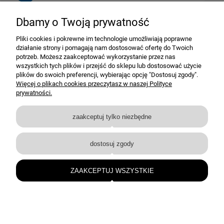
Dbamy o Twoją prywatność
Pomoc
Pliki cookies i pokrewne im technologie umożliwiają poprawne
działanie strony i pomagają nam dostosować ofertę do Twoich
Dostawa i dostawa
potrzeb. Możesz zaakceptować wykorzystanie przez nas
wszystkich tych plików i przejść do sklepu lub dostosować użycie
plików do swoich preferencji, wybierając opcję "Dostosuj zgody".
Moje konto
Więcej o plikach cookies przeczytasz w naszej Polityce
prywatności.
Gwarancja i zwroty
zaakceptuj tylko niezbędne
O firmie
dostosuj zgody
BEJMET — elementy nierdzewne i techniczne dla przemysłu oraz instalacji.
bejmet@bejmet.com.pl
ZAAKCEPTUJ WSZYSTKIE
+48 17 226 53 10
© BEJMET 2026 • Wszelkie prawa zastrzeżone
pokaż pełną wersję strony
Sklep internetowy Shoper.pl