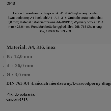
OPIS
Łańcuch nierdzewny długie oczko DIN 763 wykonany ze stali
kwasoodpornej A4 Edelstahl A4 - AISI 316; Grubość drutu łańcucha :
3,0 mm; Materiał : stal nierdzewna A4/AISI316; Wymiary oczka : 11,4
mm x 26,0 mm; Rundstahlkette langglied, ähnl. DIN 763 Chain long-
link, similar to DIN 763.
Materiał: A4, 316, inox
B : 12,0 mm
iL : 26,0 mm
Ø : 3,0 mm
DIN 763 A4 Łańcuch nierdzewny/kwasoodporny długi
Pliki do pobrania:
Łańcuch GPSR