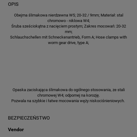
OPIS
Obejma ślimakowa nierdzewna W5; 20-32 / 9mm; Materiał: stal
chromowo - niklowa W4;
Śruba sześciokątna z nacięciem prostym; Zakres mocowań: 20-32
mm;
Schlauchschellen mit Schneckenantrieb, Form A; Hose clamps with
worm gear drive, type A;
Opaska zaciskająca ślimakowa do ogólnego stosowania, ze stali
chromowej W4; odpornej na korozję.
Pozwala na szybkie i łatwe mocowania węży niskociśnieniowych.
BEZPIECZEŃSTWO
Vendor