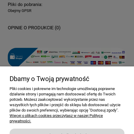
Pliki do pobrania:
Obejmy GPSR
OPINIE O PRODUKCIE (0)
Dbamy o Twoją prywatność
Pomoc
Pliki cookies i pokrewne im technologie umożliwiają poprawne
działanie strony i pomagają nam dostosować ofertę do Twoich
Dostawa i dostawa
potrzeb. Możesz zaakceptować wykorzystanie przez nas
wszystkich tych plików i przejść do sklepu lub dostosować użycie
plików do swoich preferencji, wybierając opcję "Dostosuj zgody".
Moje konto
Więcej o plikach cookies przeczytasz w naszej Polityce
prywatności.
Gwarancja i zwroty