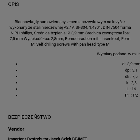
OPIS
Blachowkręty samowiercący z łbem soczewkowym na krzyżak
wykonany ze stali nierdzewnej A2 / AISI-304, 1,4301. DIN 7504 forma
N PH philips, Średnica trzpienia: Ø 3,9 mm Średnica zewnętrzna łba:
7,5 mm Wysokość łba: 2,8mm; Bohrschrauben mit Linsenkopf, Form
M; Self drilling screws with pan head, type M
Wymiary podane w mili
d : 3,9 m
dp : 3,1
dk : 7,5
k : 2,8
L : 16
PH : P2
BEZPIECZEŃSTWO
Vendor
Importer / Dystrybutor Jacek Szlęk BEJMET