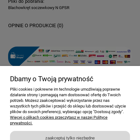
Pliki do pobrania:
Blachowkręt soczewkowy N GPSR
OPINIE O PRODUKCIE (0)
Dbamy o Twoją prywatność
Pomoc
Pliki cookies i pokrewne im technologie umożliwiają poprawne
działanie strony i pomagają nam dostosować ofertę do Twoich
Dostawa i dostawa
potrzeb. Możesz zaakceptować wykorzystanie przez nas
wszystkich tych plików i przejść do sklepu lub dostosować użycie
plików do swoich preferencji, wybierając opcję "Dostosuj zgody".
Moje konto
Więcej o plikach cookies przeczytasz w naszej Polityce
prywatności.
Gwarancja i zwroty
zaakceptuj tylko niezbędne